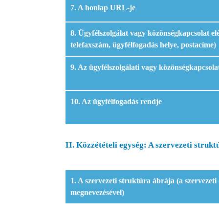
7. A honlap URL-je
8. Ügyfélszolgálat vagy közönségkapcsolat el
telefaxszám, ügyfélfogadás helye, postacíme)
9. Az ügyfélszolgálati vagy közönségkapcsola
10. Az ügyfélfogadás rendje
II. Közzétételi egység: A szervezeti strukt
1. A szervezeti struktúra ábrája (a szervezeti
megnevezésével)