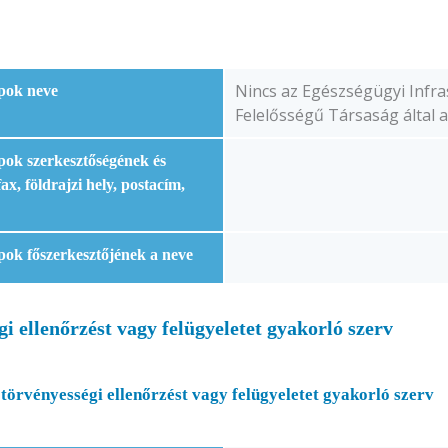
Nincs az Egészségügyi Infras
lapok neve
Felelősségű Társaság által al
lapok szerkesztőségének és
ax, földrajzi hely, postacím,
lapok főszerkesztőjének a neve
égi ellenőrzést vagy felügyeletet gyakorló szerv
i, törvényességi ellenőrzést vagy felügyeletet gyakorló szerv