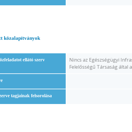
ott közalapítványok
Nincs az Egészségügyi Infras
zfeladatot ellátó szerv
Felelősségű Társaság által a
ye
zerve tagjainak felsorolása