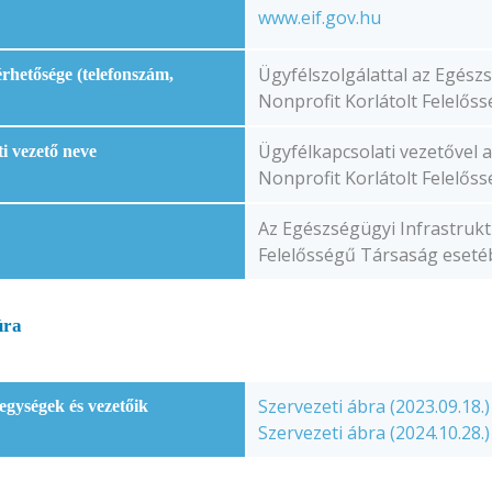
www.eif.gov.hu
Ügyfélszolgálattal az Egészs
érhetősége (telefonszám,
Nonprofit Korlátolt Felelős
Ügyfélkapcsolati vezetővel 
ti vezető neve
Nonprofit Korlátolt Felelős
Az Egészségügyi Infrastrukt
Felelősségű Társaság eseté
úra
Szervezeti ábra (2023.09.18.)
 egységek és vezetőik
Szervezeti ábra (2024.10.28.)