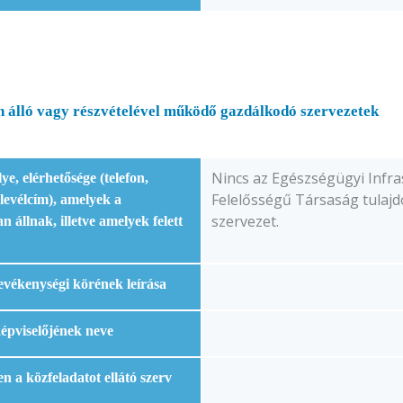
an álló vagy részvételével működő gazdálkodó szervezetek
Nincs az Egészségügyi Infras
e, elérhetősége (telefon,
Felelősségű Társaság tulajd
 levélcím), amelyek a
szervezet.
n állnak, illetve amelyek felett
tevékenységi körének leírása
képviselőjének neve
en a közfeladatot ellátó szerv