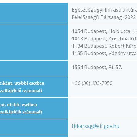
Egészségügyi Infrastruktúra
Felelősségű Társaság (2022. 
1054 Budapest, Hold utca 1. 
1013 Budapest, Krisztina krt.
1134 Budapest, Róbert Károly
1135 Budapest, Vágány utca 2
1554 Budapest, Pf. 57.
+36 (30) 433-7050
ámként, utóbbi esetben
ózatkijelölő számmal)
nt, utóbbi esetben
ózatkijelölő számmal)
titkarsag@eif.gov.hu