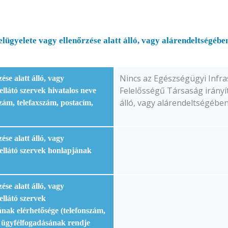
 felügyelete vagy ellenőrzése alatt álló, vagy alárendeltségé
Nincs az Egészségügyi Infras
ése alatt álló, vagy
Felelősségű Társaság irányít
llátó szervek hivatalos neve
álló, vagy alárendeltségébe
nszám, telefaxszám, postacím,
ése alatt álló, vagy
ellátó szervek honlapjának
ése alatt álló, vagy
llátó szervek
nak elérhetősége (telefonszám,
, ügyfélfogadásának rendje