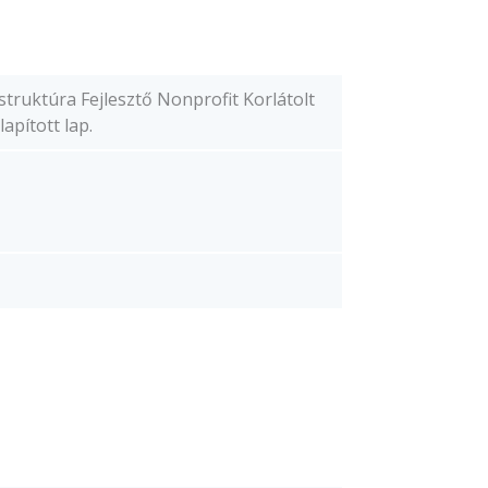
truktúra Fejlesztő Nonprofit Korlátolt
apított lap.