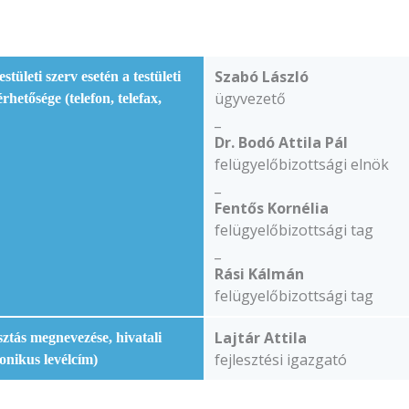
Szabó László
stületi szerv esetén a testületi
ügyvezető
rhetősége (telefon, telefax,
_
Dr. Bodó Attila Pál
felügyelőbizottsági elnök
_
Fentős Kornélia
felügyelőbizottsági tag
_
Rási Kálmán
felügyelőbizottsági tag
Lajtár Attila
sztás megnevezése, hivatali
fejlesztési igazgató
ronikus levélcím)