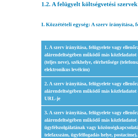
1.2. A felügyelt költségvetési szervek
I. Közzétételi egység: A szerv irányítása,
1. A szerv irányítása, felügyelete vagy ellenőrz
alárendeltségében működő más közfeladatot e
(teljes neve), székhelye, elérhetősége (telefo
elektronikus levélcím)
2. A szerv irányítása, felügyelete vagy ellenőrz
alárendeltségében működő más közfeladatot 
URL-je
3. A szerv irányítása, felügyelete vagy ellenőrz
alárendeltségében működő más közfeladatot e
ügyfélszolgálatának vagy közönségkapcsolatá
telefaxszám, ügyfélfogadás helye, postacíme)