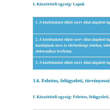
I. Közzétételi egység: Lapok
1. A közfeladatot ellátó szerv által alapított 
2. A közfeladatot ellátó szerv által alapított 
kiadójának neve és elérhetősége (telefon, telef
elektronikus levélcím)
3. A közfeladatot ellátó szerv által alapított 
1.6. Felettes, felügyeleti, törvényess
I. Közzétételi egység: Felettes, felügyelet