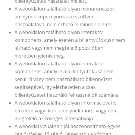
billentyűzetes használat mellett.
A weboldalon található olyan menürendszer,
amelynek képernyőolvasó szoftver
használatával nem érhető el minden eleme.
A weboldalon található olyan interaktív
komponens, amely esetén a billentyűfókusz nem
látható vagy nem megfelelő pozícióban,
méretben jelenik meg.
A weboldalon található olyan interaktív
komponens, amelyre a billentyűfókusz nem
kerül rá vagy nem használható billentyűzet
segítségével, így elérhetetlen a csak
billentyűzetet használó felhasználók számára.
A weboldalon található olyan információval is
bíró kép vagy ikon, amelynek nincs, vagy nem
megfelelő a szöveges alternatívája.
A weboldal vizuálisan jól beazonosítható egyes
régiói (fejléc, fő régió, lábléc stb.) a kódban