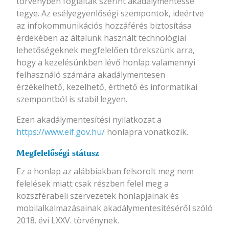
törvényben foglaltak szerint akadálymentessé
tegye. Az esélyegyenlőségi szempontok, ideértve
az infokommunikációs hozzáférés biztosítása
érdekében az általunk használt technológiai
lehetőségeknek megfelelően törekszünk arra,
hogy a kezelésünkben lévő honlap valamennyi
felhasználó számára akadálymentesen
érzékelhető, kezelhető, érthető és informatikai
szempontból is stabil legyen.
Ezen akadálymentesítési nyilatkozat a
https://www.eif.gov.hu/
honlapra vonatkozik.
Megfelelőségi státusz
Ez a honlap az alábbiakban felsorolt meg nem
felelések miatt csak részben felel meg a
közszférabeli szervezetek honlapjainak és
mobilalkalmazásainak akadálymentesítéséről szóló
2018. évi LXXV. törvénynek.