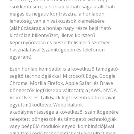
csökkentésére; a honlap láthatósága átállítható
magas és negatív kontrasztra; a honlapon
lehetőség van a hivatkozások kiemelésére
(aláhúzására); a honlap nagy része bejárható
kizárólag billentyűzet, illetve korszerű
képernyőolvasó és beszédfelismerő szoftver
használatával (számítógépen és telefonon
egyaránt).
Ezen honlap kompatibilis a következő támogató-
segítő technológiákkal: Microsoft Edge, Google
Chrome, Mozilla Firefox, Apple Safari és Brave
böngészők legfrissebb változata; a JAWS, NVDA,
VoiceOver és TalkBack legfrissebb változatával
együttműködtetve. Weboldalunk
akadálymentessége a következő, számítógépére
telepített böngészők és támogató technológiák
vagy beépülő modulok egyedi kombinációjával
együttműködő technológiákkal valósulhat meg: