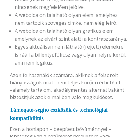
nincsenek megfelelően jelölve.
A weboldalon található olyan elem, amelyhez
nem tartozik szöveges címke, nem elég leíró.
A weboldalon található olyan grafikus elem,
amelynek az elvárt szint alatti a kontrasztaránya.
Egyes aktuálisan nem látható (rejtett) elemekre
is rááll a billentyűfókusz vagy olyan helyre kerül,
ami nem logikus.
Azon felhasználók számára, akiknek a felsorolt
hiányosságok miatt nem teljes körűen érhető el
valamely tartalom, akadálymentes alternatívaként
biztosítjuk azok e-mailben való megküldését.
Támogató-segítő eszközök és technológiai
kompatibilitás
Ezen a honlapon – beépített bővítménnyel –
lehetőség van a betűméret növelésére vagy