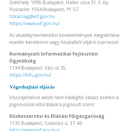
Székhely: 1096 Budapest, Haller utca 31. S. ép.
Postacím: 1554 Budapest, Pf. 57.
titkarsag@eif.gov.hu
https://www.eif.gov.hu/
Az akadálymentesítési követelmények megsértése
esetén kérelemre vagy hivatalból eljáró szervezet:
Kormányzati Informatikai Fejlesztési
Ügynökség
1134 Budapest, Váci út 35.
https://kifu.gov.hu/
Végrehajtási eljárás
Visszajelzésre adott nem kielégítő válasz esetén a
jogorvoslat elbírálására jogosult szerv:
Közbeszerzési és Ellátási Főigazgatóság
1135 Budapest, Szabolcs u. 37-43.
http://www.kef.gov.hu/