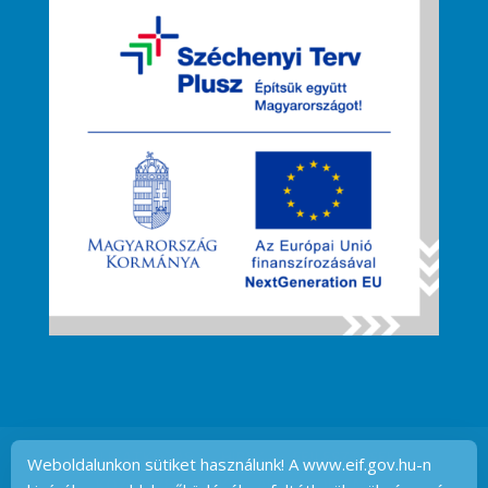
BEMUTATKOZÁS
HÍREK
FEJLESZTÉSEK
Weboldalunkon sütiket használunk! A www.eif.gov.hu-n
KÖZBESZERZÉSEK
ADATVÉDELEM