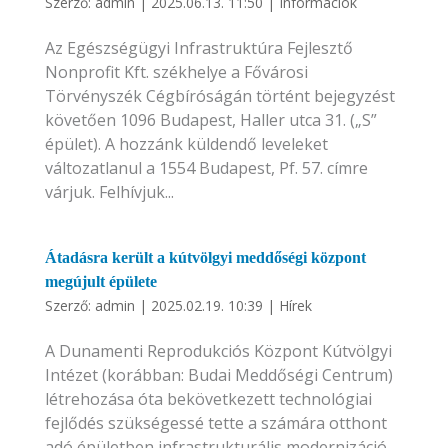
Szerző:
admin
|
2025.06.13. 11:50
|
Információk
Az Egészségügyi Infrastruktúra Fejlesztő
Nonprofit Kft. székhelye a Fővárosi
Törvényszék Cégbíróságán történt bejegyzést
követően 1096 Budapest, Haller utca 31. („S”
épület). A hozzánk küldendő leveleket
változatlanul a 1554 Budapest, Pf. 57. címre
várjuk. Felhívjuk...
Átadásra került a kútvölgyi meddőségi központ
megújult épülete
Szerző:
admin
|
2025.02.19. 10:39
|
Hírek
A Dunamenti Reprodukciós Központ Kútvölgyi
Intézet (korábban: Budai Meddőségi Centrum)
létrehozása óta bekövetkezett technológiai
fejlődés szükségessé tette a számára otthont
adó épületben infrastrukturális modernizáció