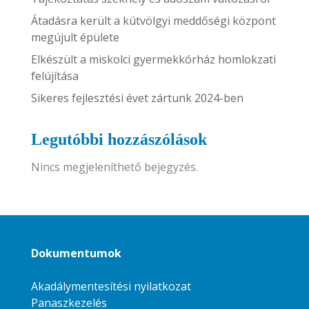
Átadásra került a kútvölgyi meddőségi központ
megújult épülete
Elkészült a miskolci gyermekkórház homlokzati
felújítása
Sikeres fejlesztési évet zártunk 2024-ben
Legutóbbi hozzászólások
Nincs megjeleníthető bejegyzés.
Dokumentumok
Akadálymentesítési nyilatkozat
Panaszkezelés