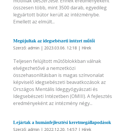
mobiliák beszerzése. Ennek eredményeként
összesen több, mint 3500 darab, egyedileg
legyártott bútor került az intézménybe.
Emellett az elmúlt...
Megújultak az idegsebészeti intézet műtői
Szerző:
admin
|
2023.03.06. 12:18
|
Hírek
Teljesen felújított műtőblokkban válnak
elvégezhetővé a nemzetközi
összehasonlításban is magas színvonalat
képviselő idegsebészeti beavatkozások az
Országos Mentális Ideggyógyászati és
Idegsebészeti Intézetben (OMIII). A fejlesztés
eredményeként az intézmény négy...
Lejártak a humánfejlesztési keretmegállapodások
Szerző:
admin
|
2022.12.20. 14:57
|
Hírek