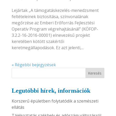
Lejártak „A támogatáskezelés-menedzsment
feltételeinek biztosítása, színvonalának
megőrzése az Emberi Erőforrás Fejlesztési
Operatív Program végrehajtásánál” (KÖFOP-
3.2.2-16-2016-00001) elnevezésű projekt
keretében kötött szakértői
keretmegállapodások. Ez azt jelenti,...
« Régebbi bejegyzések
Keresés
Legutóbbi hírek, információk
Korszerű épületben folytatódik a szemészeti
ellátás
Tájékoztatás székhely és adószám változásról